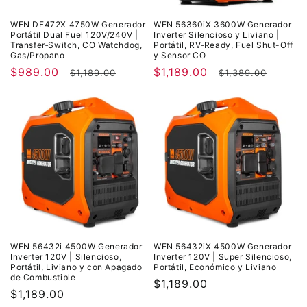
WEN DF472X 4750W Generador
WEN 56360iX 3600W Generador
Portátil Dual Fuel 120V/240V |
Inverter Silencioso y Liviano |
Transfer‑Switch, CO Watchdog,
Portátil, RV‑Ready, Fuel Shut-Off
Gas/Propano
y Sensor CO
Precio
$989.00
Precio
Precio
$1,189.00
Precio
$1,189.00
$1,389.00
de
habitual
de
habitual
oferta
oferta
WEN 56432i 4500W Generador
WEN 56432iX 4500W Generador
Inverter 120V | Silencioso,
Inverter 120V | Super Silencioso,
Portátil, Liviano y con Apagado
Portátil, Económico y Liviano
de Combustible
Precio
$1,189.00
Precio
$1,189.00
habitual