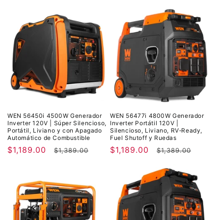
habitual
WEN 56450i 4500W Generador
WEN 56477i 4800W Generador
Inverter 120V | Súper Silencioso,
Inverter Portátil 120V |
Portátil, Liviano y con Apagado
Silencioso, Liviano, RV‑Ready,
Automático de Combustible
Fuel Shutoff y Ruedas
Precio
$1,189.00
Precio
Precio
$1,189.00
Precio
$1,389.00
$1,389.00
de
habitual
de
habitual
oferta
oferta