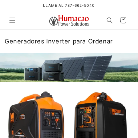
Ir
LLAME AL 787-662-5040
directamente
al contenido
Carrito
C
Generadores Inverter para Ordenar
o
l
e
c
c
i
ó
n
: