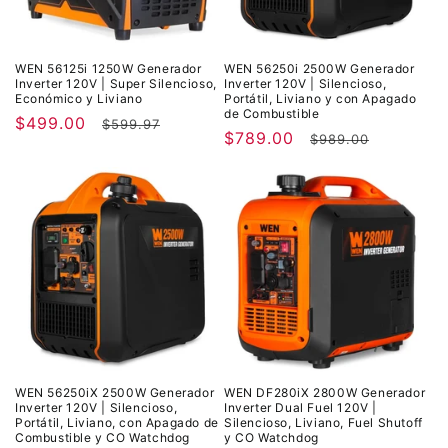
WEN 56125i 1250W Generador
WEN 56250i 2500W Generador
Inverter 120V | Super Silencioso,
Inverter 120V | Silencioso,
Económico y Liviano
Portátil, Liviano y con Apagado
de Combustible
Precio
$499.00
Precio
$599.97
Precio
$789.00
Precio
$989.00
de
habitual
de
habitual
oferta
oferta
WEN 56250iX 2500W Generador
WEN DF280iX 2800W Generador
Inverter 120V | Silencioso,
Inverter Dual Fuel 120V |
Portátil, Liviano, con Apagado de
Silencioso, Liviano, Fuel Shutoff
Combustible y CO Watchdog
y CO Watchdog