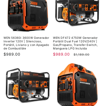
WEN 56360i 3600W Generador
WEN DF472 4750W Generador
Inverter 120V | Silencioso,
Portátil Dual Fuel 120V/240V |
Portátil, Liviano y con Apagado
Gas/Propano, Transfer‑Switch,
de Combustible
Manguera LPG Incluida
Precio
$989.00
Precio
$989.00
Precio
$1,189.00
habitual
de
habitual
oferta