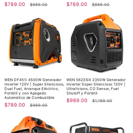
Precio
$789.00
Precio
Precio
$789.00
Precio
$989.00
$889.00
de
habitual
de
habitual
oferta
oferta
WEN DF451i 4500W Generador
WEN 56235iX 2350W Generador
Inverter 120V | Super Silencioso,
Inverter Súper Silencioso 120V |
Dual Fuel, Arranque Eléctrico,
Ultraliviano, CO Sensor, Fuel
Portátil y con Apagado
Shutoff y Portátil
Automático de Combustible
Precio
$989.00
Precio
$1,189.00
Precio
$789.00
Precio
$989.00
de
habitual
de
habitual
oferta
oferta