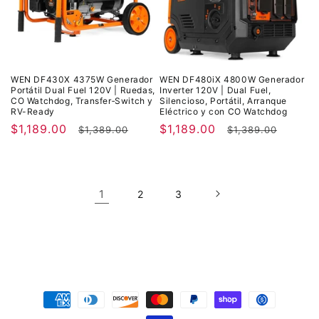
WEN DF430X 4375W Generador
WEN DF480iX 4800W Generador
Portátil Dual Fuel 120V | Ruedas,
Inverter 120V | Dual Fuel,
CO Watchdog, Transfer‑Switch y
Silencioso, Portátil, Arranque
RV-Ready
Eléctrico y con CO Watchdog
Precio
$1,189.00
Precio
Precio
$1,189.00
Precio
$1,389.00
$1,389.00
de
habitual
de
habitual
oferta
oferta
1
2
3
Formas
de