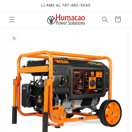
Ir
LLAME AL 787-662-5040
directamente
al contenido
Carrito
Ir
directamente
a la
información
del producto