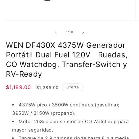
Abrir
Ab
elemento
e
multimedia
m
de
1
/
10
1
2
en
e
WEN DF430X 4375W Generador
una
u
ventana
v
Portátil Dual Fuel 120V | Ruedas,
modal
m
CO Watchdog, Transfer‑Switch y
RV-Ready
Precio
$1,189.00
Precio
Oferta
$1,389.00
de
habitual
oferta
4375W pico / 3500W continuos (gasolina);
3950W / 3150W (propano).
Motor 208cc con sensor de CO Watchdog para
mayor seguridad.
Tanque de 2.9 galones rinde hasta 8 h a media