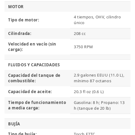
MOTOR
4 tiempos, OHV, cilindro
Tipo de motor:
único
Cilindrada:
208 cc
Velocidad en vacío (sin
3750 RPM
carga):
FLUIDOS Y CAPACIDADES
2.9 galones EEUU (11.0 L),
Capacidad del tanque de
combustible:
mínimo 87 octanos
Capacidad de aceite:
20.3 fl oz (0.6 L)
Tiempo de funcionamiento
Gasolina: 8 h; Propano: 13
a media carga:
h (tanque de 20 lb)
BUJÍA
Tipo de bujía:
Torch F7TC