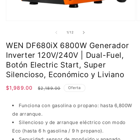
Abrir
Ab
elemento
e
multimedia
m
de
1
/
12
1
2
en
e
WEN DF680iX 6800W Generador
una
u
ventana
v
Inverter 120V/240V | Dual-Fuel,
modal
m
Botón Electric Start, Super
Silencioso, Económico y Liviano
Precio
$1,989.00
Precio
Oferta
$2,189.00
de
habitual
oferta
Funciona con gasolina o propano: hasta 6,800W
de arranque.
Silencioso y de arranque eléctrico con modo
Eco (hasta 6 h gasolina / 9 h propano).
Seguridad: sensor de monóxido y apagado