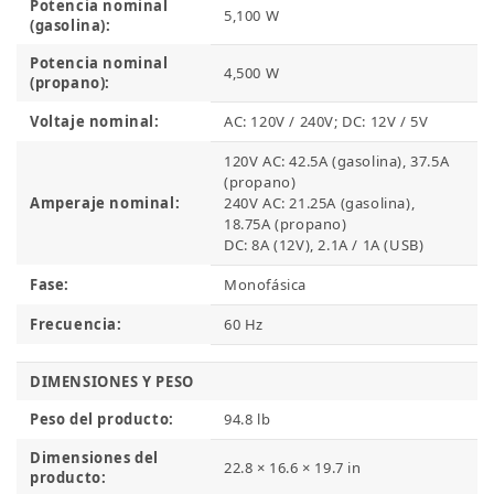
Potencia nominal
5,100 W
(gasolina):
Potencia nominal
4,500 W
(propano):
Voltaje nominal:
AC: 120V / 240V; DC: 12V / 5V
120V AC: 42.5A (gasolina), 37.5A
(propano)
Amperaje nominal:
240V AC: 21.25A (gasolina),
18.75A (propano)
DC: 8A (12V), 2.1A / 1A (USB)
Fase:
Monofásica
Frecuencia:
60 Hz
DIMENSIONES Y PESO
Peso del producto:
94.8 lb
Dimensiones del
22.8 × 16.6 × 19.7 in
producto: