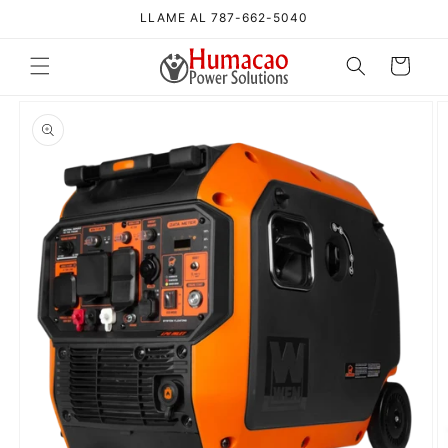
Ir
LLAME AL 787-662-5040
directamente
al contenido
Carrito
Ir
directamente
a la
información
del producto